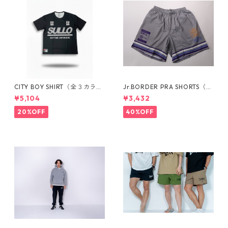
CITY BOY SHIRT（全３カラ
Jr.BORDER PRA SHORTS（全
ー）1730101034
３カラー）1721104024
¥5,104
¥3,432
20%OFF
40%OFF