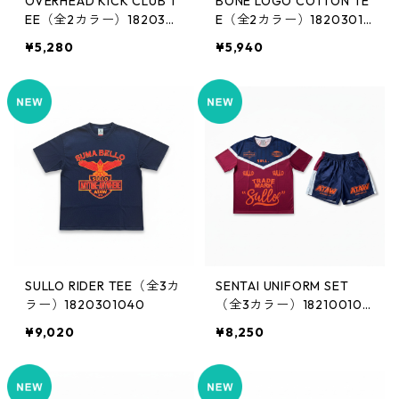
OVERHEAD KICK CLUB T
BONE LOGO COTTON TE
EE（全2カラー）1820301
E（全2カラー）18203010
034
36
¥5,280
¥5,940
SULLO RIDER TEE（全3カ
SENTAI UNIFORM SET
ラー）1820301040
（全3カラー）182100103
2
¥9,020
¥8,250