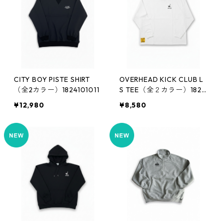
CITY BOY PISTE SHIRT
OVERHEAD KICK CLUB L
（全2カラー）1824101011
S TEE（全２カラー）1820
401008
¥12,980
¥8,580