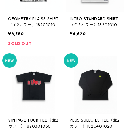
GEOMETRY PLA SS SHIRT
INTRO STANDARD SHIRT
（全2カラー）182010102
（全5カラー）182010102
3
4
¥6,380
¥4,620
SOLD OUT
VINTAGE TOUR TEE（全2
PLUS SULLO LS TEE（全2
カラー）1820301030
カラー）1820401020