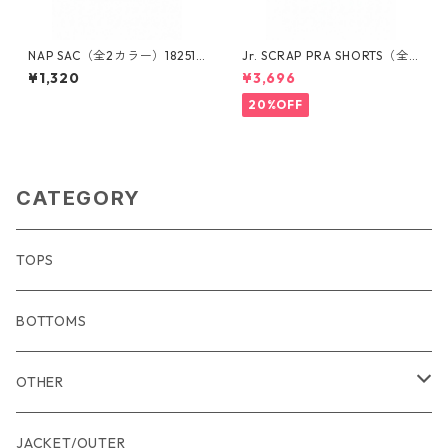
NAP SAC（全2カラー）182510
Jr. SCRAP PRA SHORTS（全
1021
３カラー）1731104008
¥1,320
¥3,696
20%OFF
CATEGORY
TOPS
BOTTOMS
OTHER
アクセサリー
JACKET/OUTER