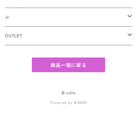
バッグ
Jr.
帽子
TOPS
OUTLET
サンダル
BOTTOMS
TOPS
商品一覧に戻る
傘
OTHER
BOTTOMS
靴下
JACKET/OUTER
JACKET/ OUTER
© sullo
Powered by
OTHER
Jr.