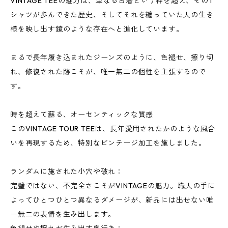
VINTAGE TEEの魅力は、単なる古着という枠を超え、そのT
シャツが歩んできた歴史、そしてそれを纏っていた人の生き
様を映し出す鏡のような存在へと進化しています。
まるで長年履き込まれたジーンズのように、色褪せ、擦り切
れ、修復された跡こそが、唯一無二の個性を主張するので
す。
時を超えて蘇る、オーセンティックな質感
このVINTAGE TOUR TEEは、長年愛用されたかのような風合
いを再現するため、特別なビンテージ加工を施しました。
ランダムに施された小穴や破れ：
完璧ではない、不完全さこそがVINTAGEの魅力。職人の手に
よってひとつひとつ異なるダメージが、新品には出せない唯
一無二の表情を生み出します。