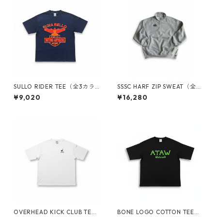
SULLO RIDER TEE（全3カラ
SSSC HARF ZIP SWEAT（全２
ー）1820301040
カラー）1733001038
¥9,020
¥16,280
OVERHEAD KICK CLUB TEE
BONE LOGO COTTON TEE