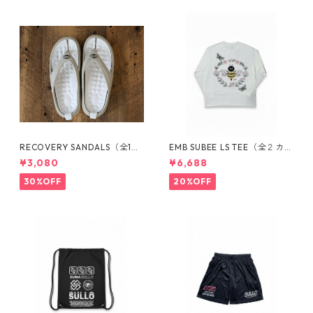
RECOVERY SANDALS（全1カ
EMB SUBEE LS TEE（全２カラ
ラー）1726001020
ー）1730401021
¥3,080
¥6,688
30%OFF
20%OFF