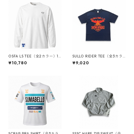
OSFA LS TEE（全2カラー）18
SULLO RIDER TEE（全3カラ
30201019
ー）1820301040
¥10,780
¥9,020
SCRAP PRA SHIRT（全3カラ
SSSC HARF ZIP SWEAT（全２