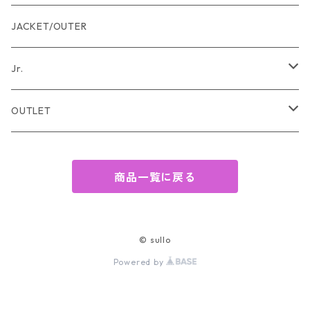
アクセサリー
JACKET/OUTER
バッグ
Jr.
帽子
TOPS
OUTLET
サンダル
BOTTOMS
TOPS
商品一覧に戻る
傘
OTHER
BOTTOMS
靴下
JACKET/OUTER
JACKET/ OUTER
© sullo
Powered by
OTHER