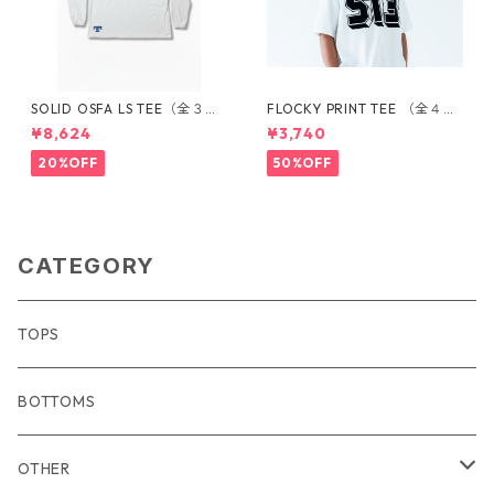
SOLID OSFA LS TEE（全３カ
FLOCKY PRINT TEE （全４カ
ラー）1730101010
ラー）1660301005
¥8,624
¥3,740
20%OFF
50%OFF
CATEGORY
TOPS
BOTTOMS
OTHER