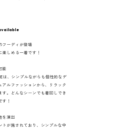
available
のフーディが登場
に楽しめる一着です！
可能
HOODIEは、シンプルながらも個性的なデ
ュアルファッションから、リラック
ます。どんなシーンでも着回しでき
です！
性を演出
ントが施されており、シンプルな中