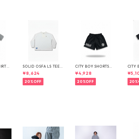
HIRT
SOLID OSFA LS TEE
CITY BOY SHORTS
CITY
7304
（全３カラー）17301
（全３カラー）173110
３カラー
¥8,624
¥4,928
¥5,1
01010
4035
4
20%OFF
20%OFF
20%