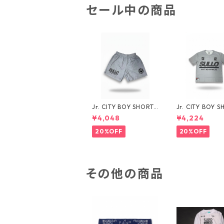
セール中の商品
Jr. CITY BOY SHORTS
Jr. CITY BOY S
（全３カラー）173110
（全３カラー）1
¥4,048
¥4,224
4037
01036
20%OFF
20%OFF
その他の商品