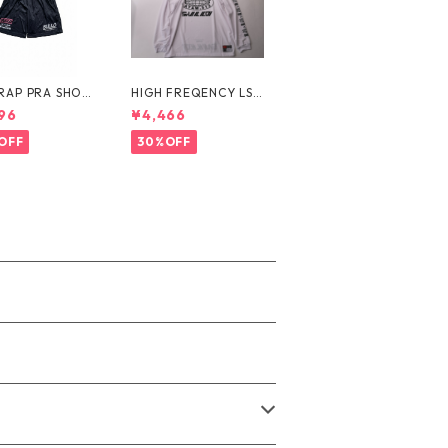
CRAP PRA SHOR
HIGH FREQENCY LS
全３カラー）17311
TEE（全4カラー）172
96
¥4,466
8
0201015
OFF
30%OFF