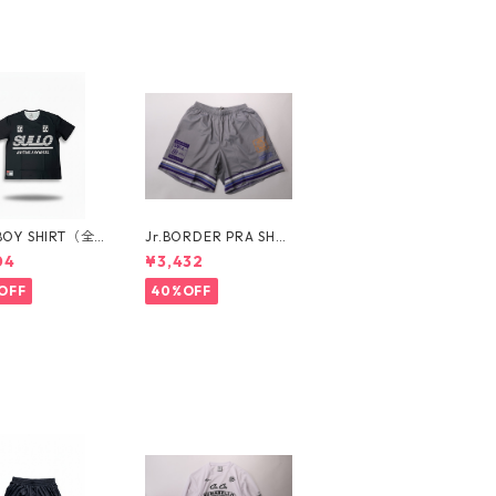
 BOY SHIRT（全
Jr.BORDER PRA SHO
）173010103
RTS（全３カラー）172
04
¥3,432
1104024
OFF
40%OFF