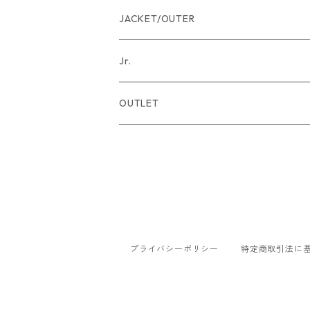
アクセサリー
JACKET/OUTER
バッグ
Jr.
帽子
TOPS
OUTLET
サンダル
BOTTOMS
TOPS
傘
OTHER
BOTTOMS
靴下
JACKET/OUTER
JACKET/ OUTER
プライバシーポリシー
特定商取引法に
OTHER