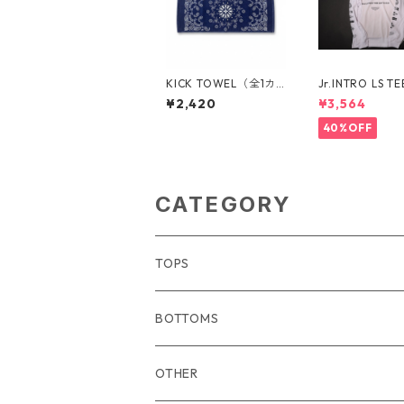
KICK TOWEL（全1カ
Jr.INTRO LS T
ラー）1825301038
4カラー）1670
¥2,420
¥3,564
29
40%OFF
CATEGORY
TOPS
BOTTOMS
OTHER