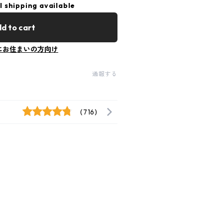
l shipping available
d to cart
にお住まいの方向け
通報する
(716)