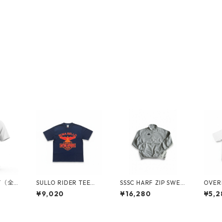
RT（全
SULLO RIDER TEE
SSSC HARF ZIP SWEA
OVER
0100
（全3カラー）182030
T（全２カラー）1733
UB 
¥9,020
¥16,280
¥5,2
1040
001038
1820