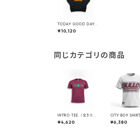
TODAY GOOD DAY H
OODIE（全２カラー）
¥10,120
1733101033
同じカテゴリの商品
INTRO TEE（全3カラ
CITY BOY SHI
ー）1830101001
３カラー）18301
¥4,620
¥6,380
7