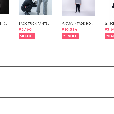
EE （全
BACK TUCK PANTS
八咫烏VINTAGE HOO
Jr. S
2040
（全２カラー）167210
DIE（全３カラー）173
TS（
¥6,160
¥10,384
¥3,6
1035
3101023
0400
50%OFF
20%OFF
20%